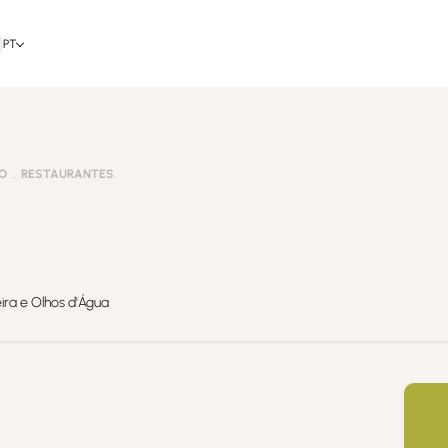
PT
O
RESTAURANTES
ira e Olhos d'Água