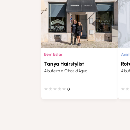
Bem Estar
Anim
Tanya Hairstylist
Rot
Albufeira e Olhos d'Água
Albu
0