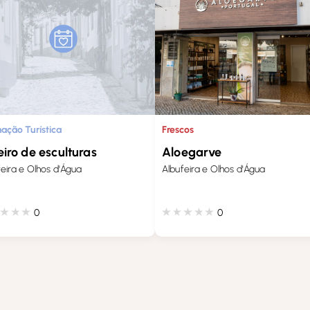
Frescos
ação Turística
Aloegarve
eiro de esculturas
Albufeira e Olhos d'Água
feira e Olhos d'Água
0
0