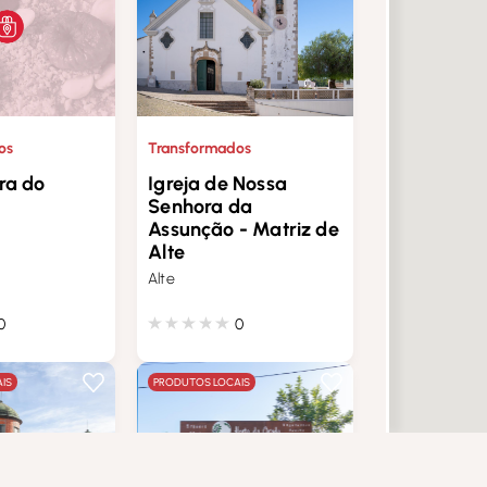
Transformados
os
Igreja de Nossa
ra do
Senhora da
Assunção - Matriz de
Alte
Alte
0
0
IS
PRODUTOS LOCAIS