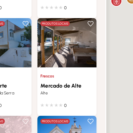
0
0
IS
PRODUTOS LOCAIS
Frescos
rte
Mercado de Alte
a Serra
Alte
0
0
IS
PRODUTOS LOCAIS