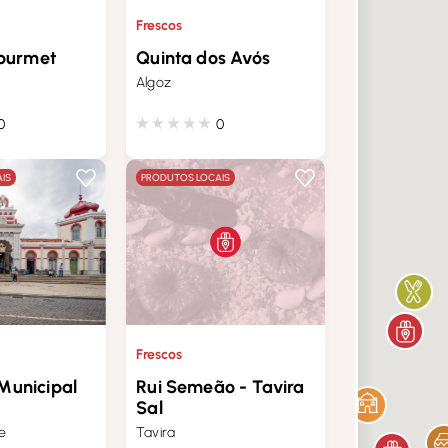
Frescos
Gourmet
Quinta dos Avós
Algoz
0
0
IS
PRODUTOS LOCAIS
Frescos
Municipal
Rui Semeão - Tavira
Sal
e
Tavira