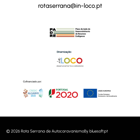
rotaserrana@in-loco.pt
© 2026 Rota Serrana de Autocaravanismo
By
bluesoft.pt