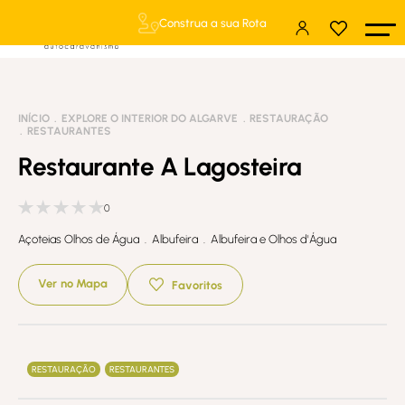
Construa a sua Rota
INÍCIO
EXPLORE O INTERIOR DO ALGARVE
RESTAURAÇÃO
RESTAURANTES
Restaurante A Lagosteira
0
Açoteias Olhos de Água . Albufeira . Albufeira e Olhos d'Água
Ver no Mapa
Favoritos
RESTAURAÇÃO
RESTAURANTES