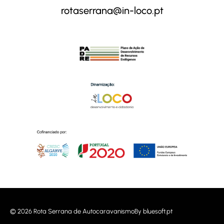
rotaserrana@in-loco.pt
© 2026 Rota Serrana de Autocaravanismo
By
bluesoft.pt