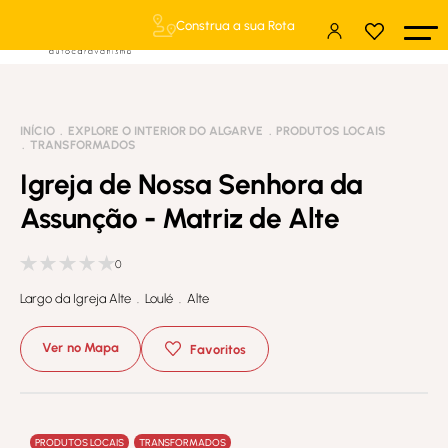
Construa a sua Rota
INÍCIO
EXPLORE O INTERIOR DO ALGARVE
PRODUTOS LOCAIS
TRANSFORMADOS
Igreja de Nossa Senhora da
Assunção - Matriz de Alte
0
Largo da Igreja Alte . Loulé . Alte
Ver no Mapa
Favoritos
PRODUTOS LOCAIS
TRANSFORMADOS