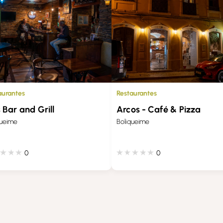
aurantes
Restaurantes
s Bar and Grill
Arcos - Café & Pizza
queime
Boliqueime
0
0