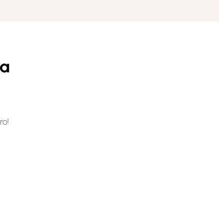
ra
ro!