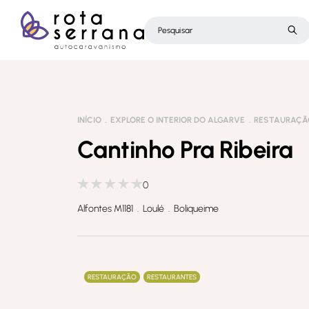
INÍCIO
EXPLORE O INTERIOR DO ALGARVE
RESTAURAÇÃ
Cantinho Pra Ribeira
0
Alfontes M1181 . Loulé . Boliqueime
RESTAURAÇÃO
RESTAURANTES