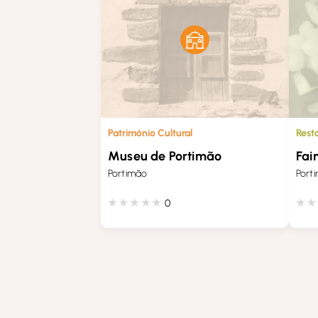
Património Cultural
Rest
Museu de Portimão
Fai
Portimão
Port
0