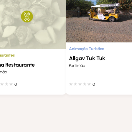
Animação Turística
aurantes
Allgav Tuk Tuk
na Restaurante
Portimão
imão
0
0