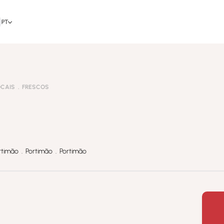
PT
OCAIS
FRESCOS
rtimão . Portimão . Portimão