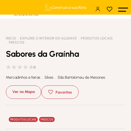
Construa a sua Rota
INÍCIO
EXPLORE O INTERIOR DO ALGARVE
PRODUTOS LOCAIS
FRESCOS
Sabores da Graínha
0
Mercadinhos e feiras . Silves . São Bartolomeu de Messines
Ver no Mapa
Favoritos
PRODUTOS LOCAIS
FRESCOS