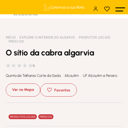
Construa a sua Rota
INÍCIO
EXPLORE O INTERIOR DO ALGARVE
PRODUTOS LOCAIS
FRESCOS
O sítio da cabra algarvia
0
Quinta de Telhares Corte da Seda . Alcoutim . UF Alcoutim e Pereiro
Ver no Mapa
Favoritos
PRODUTOS LOCAIS
FRESCOS