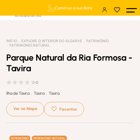
Construa a sua Rota
INÍCIO
EXPLORE O INTERIOR DO ALGARVE
PATRIMÓNIO
PATRIMÓNIO NATURAL
Parque Natural da Ria Formosa -
Tavira
0
Ilha de Tavira . Tavira . Tavira
Ver no Mapa
Favoritos
PATRIMÓNIO
PATRIMÓNIO NATURAL