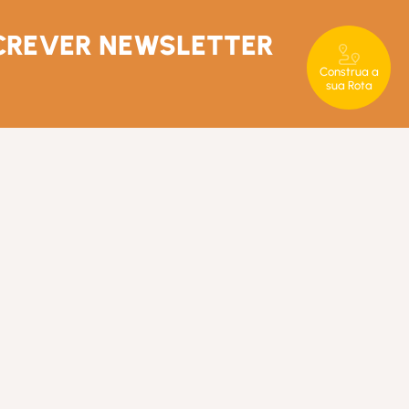
CREVER NEWSLETTER
Construa a
sua Rota
T. +351 289 840 860
rotaserrana@in-loco.pt