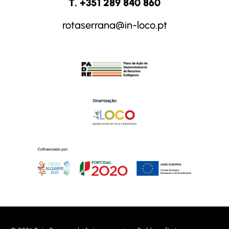
T. +351 289 840 860
rotaserrana@in-loco.pt