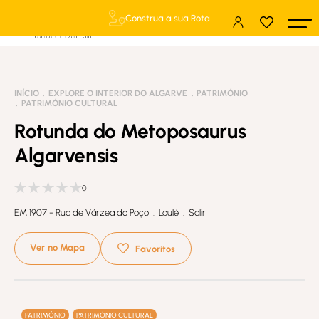
Construa a sua Rota
INÍCIO
EXPLORE O INTERIOR DO ALGARVE
PATRIMÓNIO
PATRIMÓNIO CULTURAL
Rotunda do Metoposaurus
Algarvensis
0
EM 1907 - Rua de Várzea do Poço . Loulé . Salir
Ver no Mapa
Favoritos
PATRIMÓNIO
PATRIMÓNIO CULTURAL