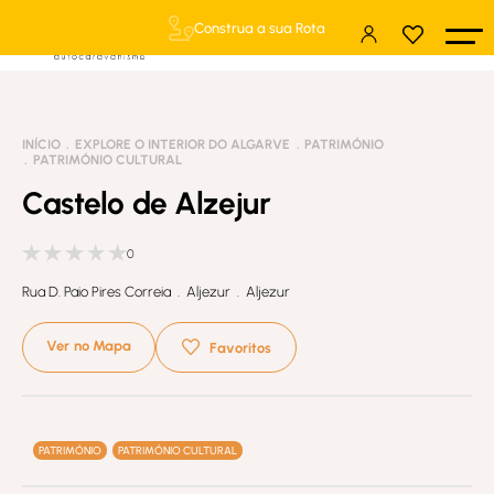
Construa a sua Rota
INÍCIO
EXPLORE O INTERIOR DO ALGARVE
PATRIMÓNIO
PATRIMÓNIO CULTURAL
Castelo de Alzejur
0
Rua D. Paio Pires Correia . Aljezur . Aljezur
Ver no Mapa
Favoritos
Créditos: https://cm-aljezur.pt/
PATRIMÓNIO
PATRIMÓNIO CULTURAL