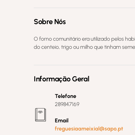
Sobre Nós
O forno comunitário era utilizado pelos ha
do centeio, trigo ou milho que tinham semea
Informação Geral
Telefone
289847169
Email
freguesiaameixial@sapo.pt