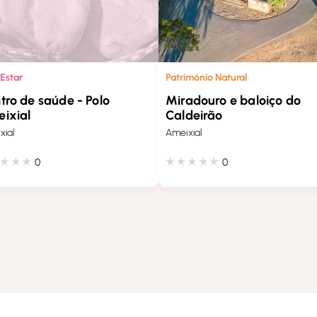
Património Natural
Estar
Miradouro e baloiço do
tro de saúde - Polo
Caldeirão
ixial
Ameixial
xial
0
0