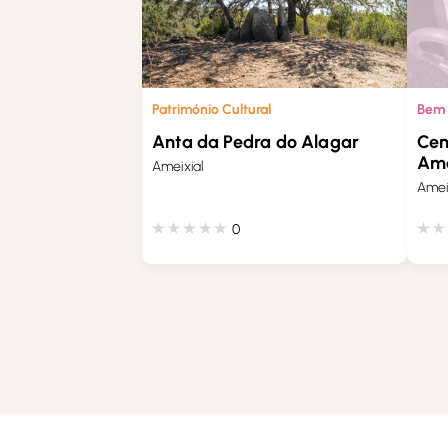
Património Cultural
Bem 
Anta da Pedra do Alagar
Cen
Ame
Ameixial
Amei
0