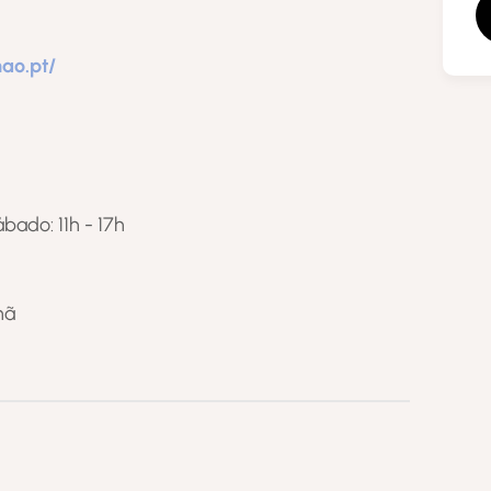
ao.pt/
Sábado: 11h - 17h
hã