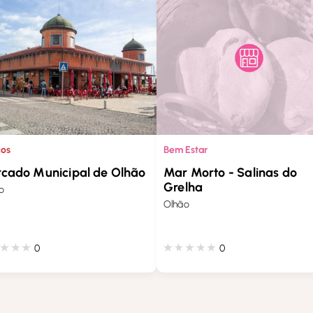
cos
Bem Estar
cado Municipal de Olhão
Mar Morto - Salinas do
Grelha
o
Olhão
0
0