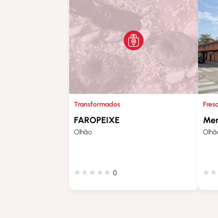
Fres
Transformados
Mer
FAROPEIXE
Olhã
Olhão
0