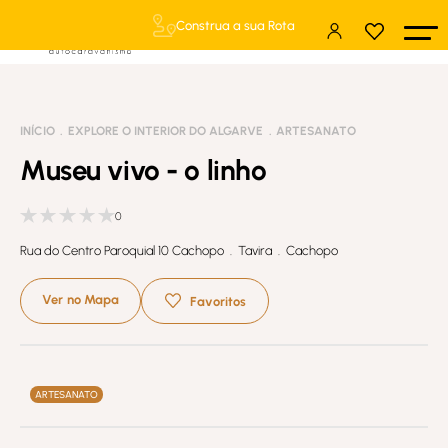
Construa a sua Rota
INÍCIO
EXPLORE O INTERIOR DO ALGARVE
ARTESANATO
Museu vivo - o linho
0
Rua do Centro Paroquial 10 Cachopo . Tavira . Cachopo
Ver no Mapa
Favoritos
ARTESANATO