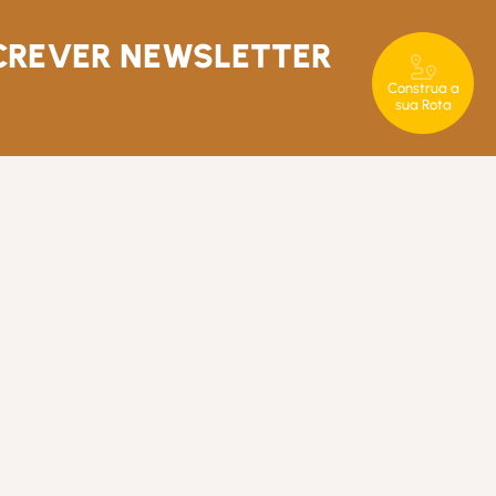
CREVER NEWSLETTER
Construa a
sua Rota
T. +351 289 840 860
rotaserrana@in-loco.pt