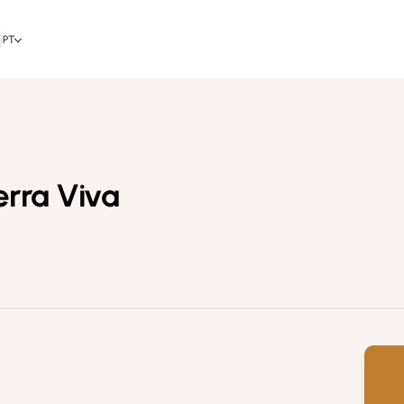
PT
O
erra Viva