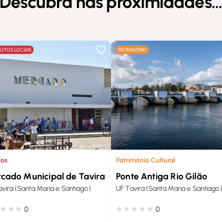
Descubra nas proximidades
UTOS LOCAIS
PATRIMÓNIO
Património Cultural
cos
Ponte Antiga Rio Gilão
cado Municipal de Tavira
UF Tavira (Santa Maria e Santiago)
avira (Santa Maria e Santiago)
0
0