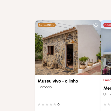
ARTESANATO
PROD
Fres
Museu vivo - o linho
Cachopo
Mer
UF T
0