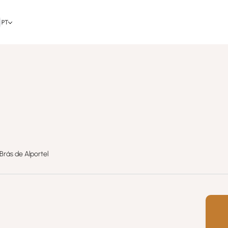
PT
O
Brás de Alportel