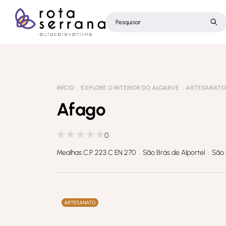
INÍCIO
EXPLORE O INTERIOR DO ALGARVE
ARTESANAT
Afago
0
Mealhas C.P. 223 C EN 270 . São Brás de Alportel . São 
ARTESANATO