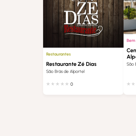
Bem 
Cen
Restaurantes
Alp
Restaurante Zé Dias
São 
São Brás de Alportel
0