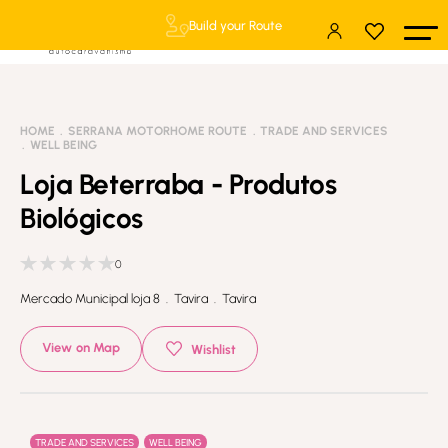
Build your Route
HOME
SERRANA MOTORHOME ROUTE
TRADE AND SERVICES
WELL BEING
Loja Beterraba - Produtos
Biológicos
0
Mercado Municipal loja 8 . Tavira . Tavira
View on Map
Wishlist
TRADE AND SERVICES
WELL BEING