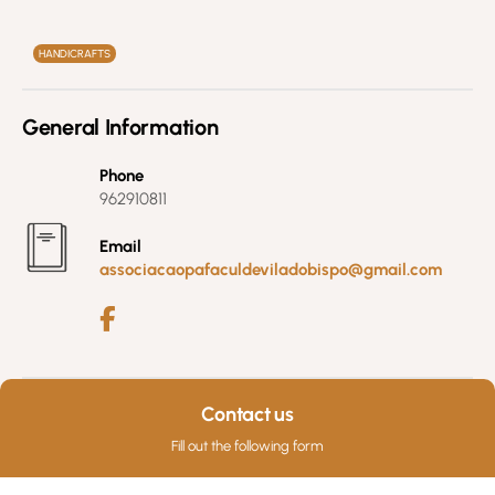
Créditos: PAFACULTURA
HANDICRAFTS
General Information
Phone
962910811
Email
associacaopafaculdeviladobispo@gmail.com
Contact us
Fill out the following form