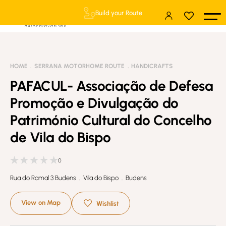
Build your Route
HOME
SERRANA MOTORHOME ROUTE
HANDICRAFTS
PAFACUL- Associação de Defesa
Promoção e Divulgação do
Património Cultural do Concelho
de Vila do Bispo
0
Rua do Ramal 3 Budens . Vila do Bispo . Budens
View on Map
Wishlist