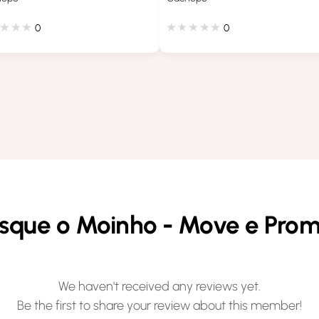
0
0
osque o Moinho - Move e Pro
We haven't received any reviews yet.
Be the first to share your review about this member!