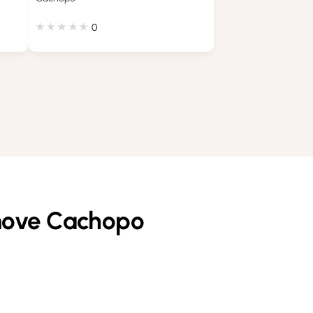
0
move Cachopo