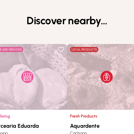
Discover nearby…
E AND SERVICES
LOCAL PRODUCTS
 Being
Fresh Products
cearia Eduarda
Aquardente
hopo
Cachopo