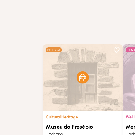
HERITAGE
TRAD
Cultural Heritage
Well
Museu do Presépio
Mer
Cachopo
Cac