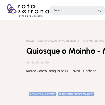
HOME
SERRANA MOTORHOME ROUTE
ACTIVITIES AN
Quiosque o Moinho -
0
Rua do Centro Paroquial nº 10 . Tavira . Cachopo
eias de Portugal
ACTIVITIES AND EVENTS
TRADITIONAL FARMER MARKETS